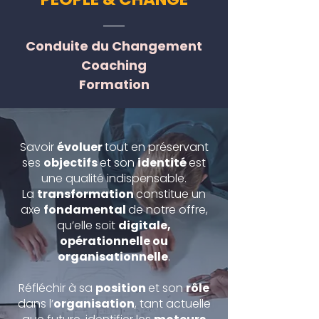
Conduite du Changement
Coaching
Formation
Savoir
évoluer
tout en préservant
ses
objectifs
et son
identité
est
une qualité indispensable.
La
transformation
constitue un
axe
fondamental
de notre offre,
qu’elle soit
digitale,
opérationnelle ou
organisationnelle
.
Réfléchir à sa
position
et son
rôle
dans l’
organisation
, tant actuelle