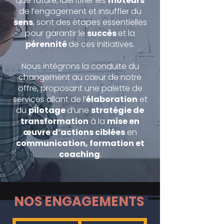
que future, identifier les
moteurs
de l’engagement et insuffler du
sens
, sont des étapes essentielles
pour garantir le
succès
et la
pérennité
de ces initiatives.
Nous intégrons la conduite du
changement au cœur de notre
offre, proposant une palette de
services allant de l’
élaboration
et
du
pilotage
d’une
stratégie de
transformation
à la
mise en
œuvre d’actions ciblées
en
communication, formation et
coaching
.
NOS ENGAGEMENTS