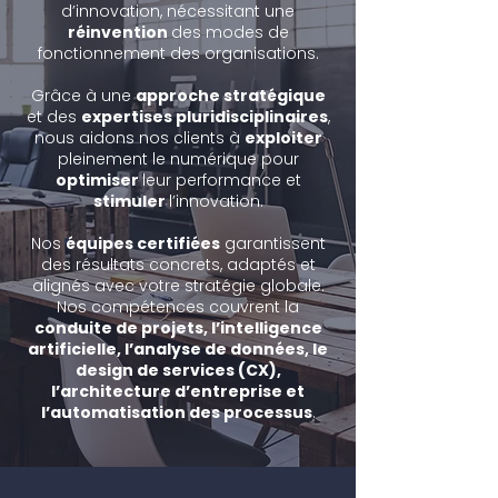
d’innovation, nécessitant une
réinvention
des modes de
fonctionnement des organisations.
Grâce à une
approche stratégique
et des
expertises pluridisciplinaires
,
nous aidons nos clients à
exploiter
pleinement le numérique pour
optimiser
leur performance et
stimuler
l’innovation.
Nos
équipes certifiées
garantissent
des résultats concrets, adaptés et
alignés avec votre stratégie globale.
Nos compétences couvrent la
conduite de projets, l’intelligence
artificielle, l’analyse de données, le
design de services (CX),
l’architecture d’entreprise et
l’automatisation des processus
.