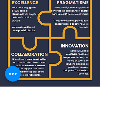
EXEMPLES DE
MISSIONS
Au fil des années,
BeeSwedge a soutenu plus