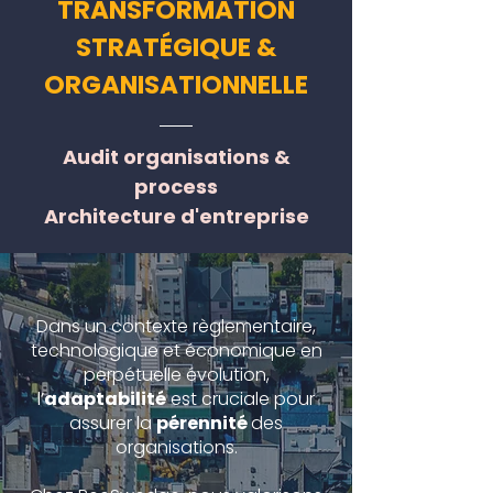
TRANSFORMATION
STRATÉGIQUE &
ORGANISATIONNELLE
Audit organisations &
process​
Architecture d'entreprise
Dans un contexte règlementaire,
technologique et économique en
perpétuelle évolution,
l’
adaptabilité
est cruciale pour
assurer la
pérennité
des
organisations.​​