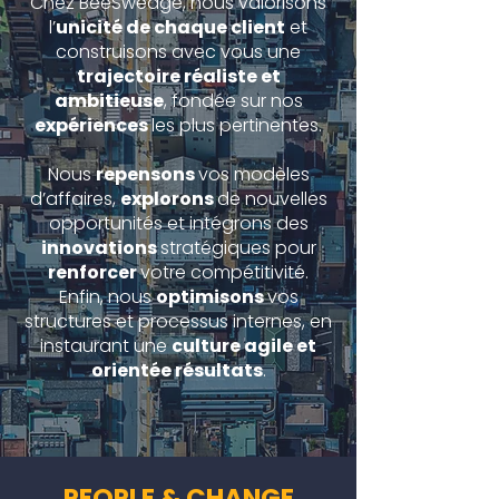
Chez BeeSwedge, nous valorisons
l’
unicité de chaque client
et
construisons avec vous une
trajectoire réaliste et
ambitieuse
, fondée sur nos
expériences
les plus pertinentes.
Nous
repensons
vos modèles
d’affaires,
explorons
de nouvelles
opportunités et intégrons des
innovations
stratégiques pour
renforcer
votre compétitivité.
Enfin, nous
optimisons
vos
structures et processus internes, en
instaurant une
culture agile et
orientée résultats
.
PEOPLE & CHANGE